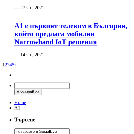
— 27 ян., 2021
А1 е първият телеком в България,
който предлага мобилни
Narrowband IoT решения
— 14 ян., 2021
1
2
3
4
5
»
Home
A1
Търсене