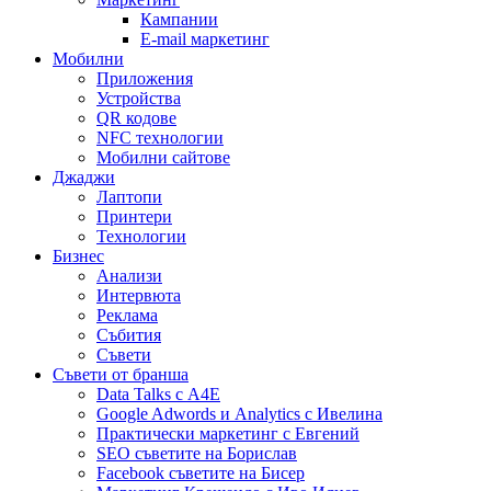
Кампании
E-mail маркетинг
Мобилни
Приложения
Устройства
QR кодове
NFC технологии
Мобилни сайтове
Джаджи
Лаптопи
Принтери
Технологии
Бизнес
Анализи
Интервюта
Реклама
Събития
Съвети
Съвети от бранша
Data Talks с А4Е
Google Adwords и Analytics с Ивелина
Практически маркетинг с Евгений
SEO съветите на Борислав
Facebook съветите на Бисер