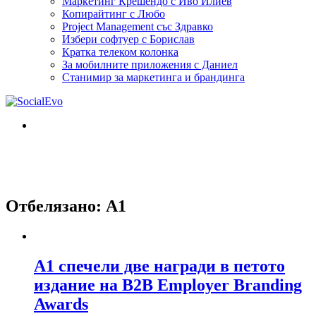
Маркетинг Крешендо с Иво Илиев
Копирайтинг с Любо
Project Management със Здравко
Избери софтуер с Борислав
Кратка телеком колонка
За мобилните приложения с Даниел
Станимир за маркетинга и брандинга
Отбелязано:
A1
А1 спечели две награди в петото
издание на B2B Employer Branding
Awards