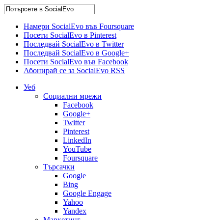
Намери SocialEvo във Foursquare
Посети SocialEvo в Pinterest
Последвай SocialEvo в Twitter
Последвай SocialEvo в Google+
Посети SocialEvo във Facebook
Абонирай се за SocialEvo RSS
Уеб
Социални мрежи
Facebook
Google+
Twitter
Pinterest
LinkedIn
YouTube
Foursquare
Търсачки
Google
Bing
Google Engage
Yahoo
Yandex
Маркетинг