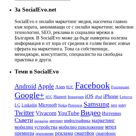
За SocialEvo.net
SocialEvo е онлайн маркетинг медия, насочена главно
към хората, занимаващи се с онлайн маркетинг, мобилни
технологии, SEO, реклама и социални мрежи в
България. В SocialEvo може да бъде намерена полезна
информация и от хора от средния и голям бизнес извън
сферата на маркетинга. Това са собственици,
мениджъри, консултанти, специалисти на свободна
практика и други.
Теми в SocialEvo
Facebook
Apple
Android
Asus
B2C
Foursquare
Google+
iOS
iPhone
Huawei
Instagram
iPad
Lenovo
HTC
Samsung
Microsoft
LG
seo
Linkedin
sony
Nokia
Pinterest
Видео
Twitter
Vivacom
YouTube
Интервю
Съвети
маркетинг
инфографика
интернет
иновации
мтел
мобилни устройства
мобилно приложение
реклама
премиера
смартфон
смартфони
приложение