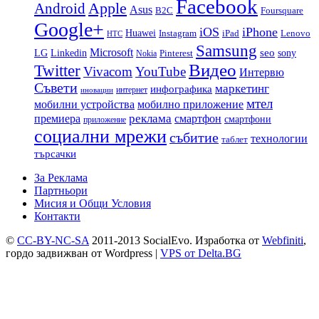
Facebook
Apple
Android
Asus
B2C
Foursquare
Google+
iOS
iPhone
Huawei
Instagram
iPad
Lenovo
HTC
Samsung
Microsoft
LG
seo
Linkedin
sony
Nokia
Pinterest
Видео
Twitter
Vivacom
YouTube
Интервю
Съвети
маркетинг
инфографика
интернет
иновации
мтел
мобилни устройства
мобилно приложение
реклама
премиера
смартфон
смартфони
приложение
социални мрежи
събитие
технологии
таблет
търсачки
За Реклама
Партньори
Мисия и Общи Условия
Контакти
©
CC-BY-NC-SA
2011-2013 SocialEvo.
Изработка от
Webfiniti
,
гордо задвижван от
Wordpress
|
VPS от Delta.BG