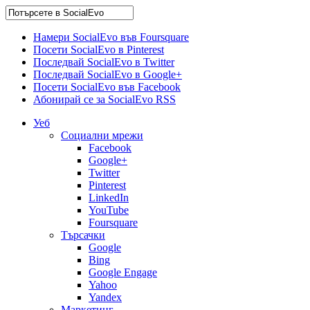
Намери SocialEvo във Foursquare
Посети SocialEvo в Pinterest
Последвай SocialEvo в Twitter
Последвай SocialEvo в Google+
Посети SocialEvo във Facebook
Абонирай се за SocialEvo RSS
Уеб
Социални мрежи
Facebook
Google+
Twitter
Pinterest
LinkedIn
YouTube
Foursquare
Търсачки
Google
Bing
Google Engage
Yahoo
Yandex
Маркетинг