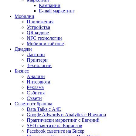
Кампании
E-mail маркетинг
Мобилни
Приложения
Устройства
QR кодове
NFC технологии
Мобилни сайтове
Джаджи
Лаптопи
Принтери
Технологии
Бизнес
Анализи
Интервюта
Реклама
Събития
Съвети
Съвети от бранша
Data Talks с А4Е
Google Adwords и Analytics с Ивелина
Практически маркетинг с Евгений
SEO съветите на Борислав
Facebook съветите на Бисер