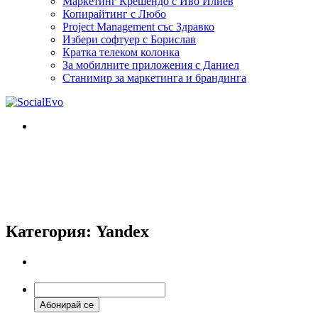
Маркетинг Крешендо с Иво Илиев
Копирайтинг с Любо
Project Management със Здравко
Избери софтуер с Борислав
Кратка телеком колонка
За мобилните приложения с Даниел
Станимир за маркетинга и брандинга
Категория:
Yandex