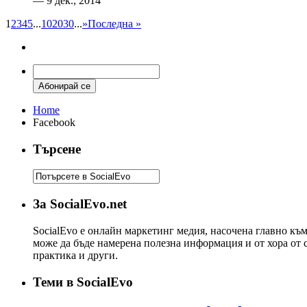
— 9 дек., 2014
1
2
3
4
5
...
10
20
30
...
»
Последна »
Home
Facebook
Търсене
За SocialEvo.net
SocialEvo е онлайн маркетинг медия, насочена главно къ
може да бъде намерена полезна информация и от хора от 
практика и други.
Теми в SocialEvo