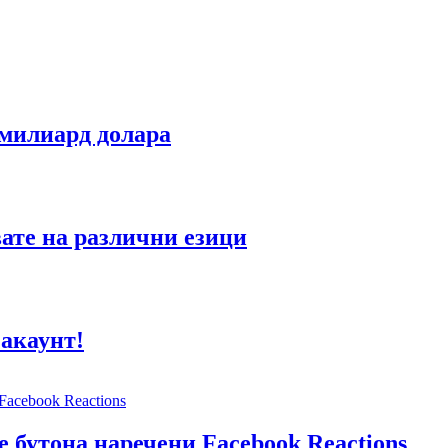
 милиард долара
ате на различни езици
 акаунт!
e бутона наречени Facebook Reactions