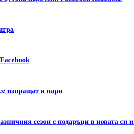
игра
 Facebook
 се изпращат и пари
ичния сезон с подаръци в новата си иг