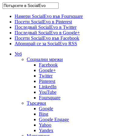
Намери SocialEvo във Foursquare
Посети SocialEvo в Pinterest
Последвай SocialEvo в Twitter
Последвай SocialEvo в Google+
Посети SocialEvo във Facebook
Абонирай се за SocialEvo RSS
Уеб
Социални мрежи
Facebook
Google+
Twitter
Pinterest
LinkedIn
YouTube
Foursquare
Търсачки
Google
Bing
Google Engage
Yahoo
Yandex
Маркетинг