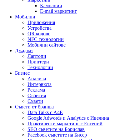
Кампании
E-mail маркетинг
Мобилни
Приложения
Устройства
QR кодове
NFC технологии
Мобилни сайтове
Джаджи
Лаптопи
Принтери
Технологии
Бизнес
Анализи
Интервюта
Реклама
Събития
Съвети
Съвети от бранша
Data Talks с А4Е
Google Adwords и Analytics с Ивелина
Практически маркетинг с Евгений
SEO съветите на Борислав
Facebook съветите на Бисер