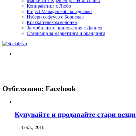
Маркетинг Крешендо с Иво Илиев
Копирайтинг с Любо
Project Management със Здравко
Избери софтуер с Борислав
Кратка телеком колонка
За мобилните приложения с Даниел
Станимир за маркетинга и брандинга
Отбелязано:
Facebook
Купувайте и продавайте стари вещи
— 3 окт., 2016