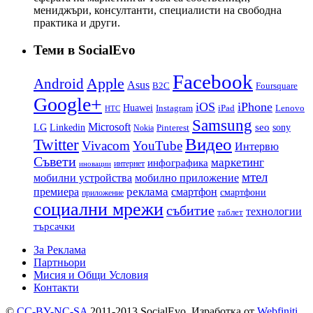
мениджъри, консултанти, специалисти на свободна
практика и други.
Теми в SocialEvo
Facebook
Apple
Android
Asus
B2C
Foursquare
Google+
iOS
iPhone
Huawei
Instagram
iPad
Lenovo
HTC
Samsung
Microsoft
LG
seo
Linkedin
sony
Nokia
Pinterest
Видео
Twitter
Vivacom
YouTube
Интервю
Съвети
маркетинг
инфографика
интернет
иновации
мтел
мобилни устройства
мобилно приложение
реклама
премиера
смартфон
смартфони
приложение
социални мрежи
събитие
технологии
таблет
търсачки
За Реклама
Партньори
Мисия и Общи Условия
Контакти
©
CC-BY-NC-SA
2011-2013 SocialEvo.
Изработка от
Webfiniti
,