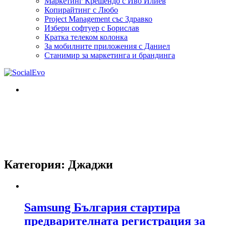
Маркетинг Крешендо с Иво Илиев
Копирайтинг с Любо
Project Management със Здравко
Избери софтуер с Борислав
Кратка телеком колонка
За мобилните приложения с Даниел
Станимир за маркетинга и брандинга
Категория:
Джаджи
Samsung България стартира
предварителната регистрация за