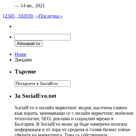
— 14 ян., 2021
1
2
3
4
5
...
10
20
30
...
»
Последна »
Home
Джаджи
Търсене
За SocialEvo.net
SocialEvo е онлайн маркетинг медия, насочена главно
към хората, занимаващи се с онлайн маркетинг, мобилни
технологии, SEO, реклама и социални мрежи в
България. В SocialEvo може да бъде намерена полезна
информация и от хора от средния и голям бизнес извън
сферата на маркетинга. Това са собственици,