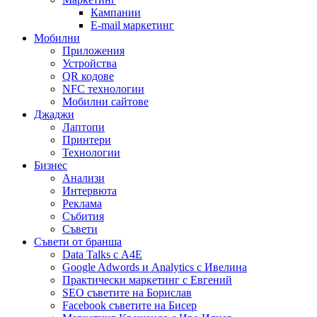
Кампании
E-mail маркетинг
Мобилни
Приложения
Устройства
QR кодове
NFC технологии
Мобилни сайтове
Джаджи
Лаптопи
Принтери
Технологии
Бизнес
Анализи
Интервюта
Реклама
Събития
Съвети
Съвети от бранша
Data Talks с А4Е
Google Adwords и Analytics с Ивелина
Практически маркетинг с Евгений
SEO съветите на Борислав
Facebook съветите на Бисер