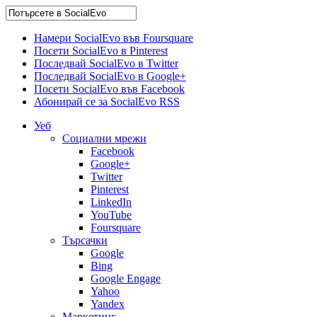
Намери SocialEvo във Foursquare
Посети SocialEvo в Pinterest
Последвай SocialEvo в Twitter
Последвай SocialEvo в Google+
Посети SocialEvo във Facebook
Абонирай се за SocialEvo RSS
Уеб
Социални мрежи
Facebook
Google+
Twitter
Pinterest
LinkedIn
YouTube
Foursquare
Търсачки
Google
Bing
Google Engage
Yahoo
Yandex
Маркетинг