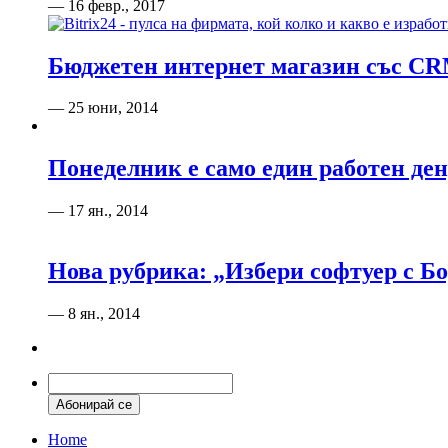
— 16 февр., 2017
Бюджетен интернет магазин със CRM
— 25 юни, 2014
Понеделник е само един работен ден,
— 17 ян., 2014
Нова рубрика: „Избери софтуер с Б
— 8 ян., 2014
Home