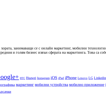
м хората, занимаващи се с онлайн маркетинг, мобилни технологи
средния и голям бизнес извън сферата на маркетинга. Това са с
oogle+
iOS
iPhone
Huawei
LG
Instagram
iPad
Linkedin
Lenovo
HTC
маркетинг
мобилни устройства
мобилно приложение
ографика
ърсачки