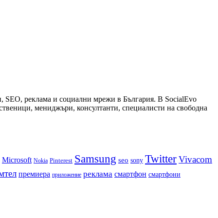
и, SEO, реклама и социални мрежи в България. В SocialEvo
обственици, мениджъри, консултанти, специалисти на свободна
Samsung
Twitter
Vivacom
Microsoft
seo
sony
Nokia
Pinterest
мтел
реклама
премиера
смартфон
смартфони
приложение