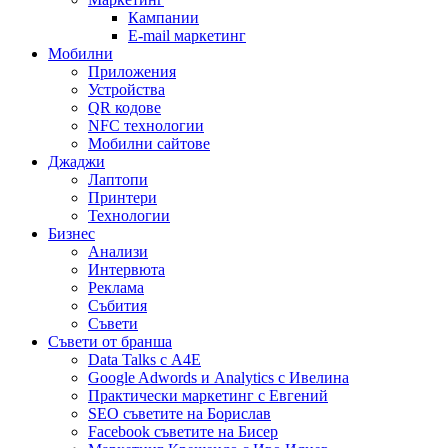
Кампании
E-mail маркетинг
Мобилни
Приложения
Устройства
QR кодове
NFC технологии
Мобилни сайтове
Джаджи
Лаптопи
Принтери
Технологии
Бизнес
Анализи
Интервюта
Реклама
Събития
Съвети
Съвети от бранша
Data Talks с А4Е
Google Adwords и Analytics с Ивелина
Практически маркетинг с Евгений
SEO съветите на Борислав
Facebook съветите на Бисер