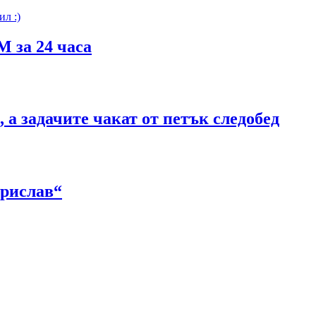
 за 24 часа
 а задачите чакат от петък следобед
орислав“