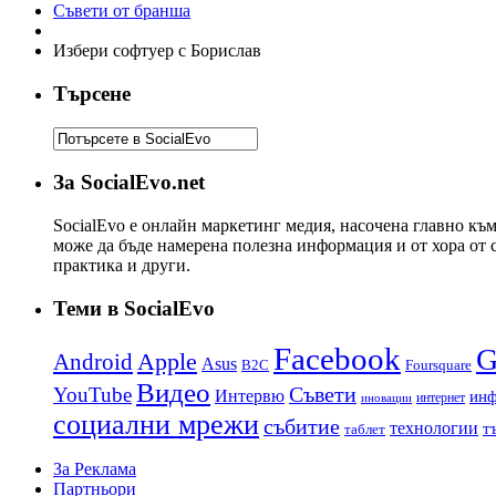
Съвети от бранша
Избери софтуер с Борислав
Търсене
За SocialEvo.net
SocialEvo е онлайн маркетинг медия, насочена главно къ
може да бъде намерена полезна информация и от хора от 
практика и други.
Теми в SocialEvo
Facebook
G
Apple
Android
Asus
B2C
Foursquare
Видео
YouTube
Съвети
Интервю
инф
интернет
иновации
социални мрежи
събитие
технологии
т
таблет
За Реклама
Партньори