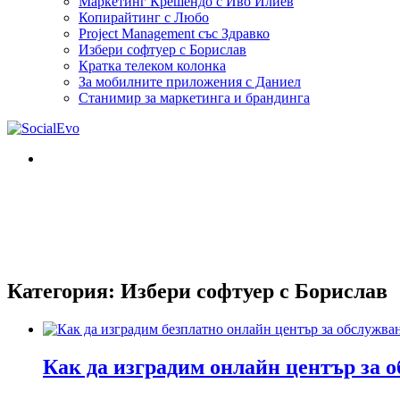
Маркетинг Крешендо с Иво Илиев
Копирайтинг с Любо
Project Management със Здравко
Избери софтуер с Борислав
Кратка телеком колонка
За мобилните приложения с Даниел
Станимир за маркетинга и брандинга
Категория:
Избери софтуер с Борислав
Как да изградим онлайн център за 