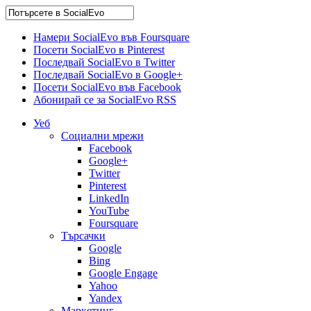
Намери SocialEvo във Foursquare
Посети SocialEvo в Pinterest
Последвай SocialEvo в Twitter
Последвай SocialEvo в Google+
Посети SocialEvo във Facebook
Абонирай се за SocialEvo RSS
Уеб
Социални мрежи
Facebook
Google+
Twitter
Pinterest
LinkedIn
YouTube
Foursquare
Търсачки
Google
Bing
Google Engage
Yahoo
Yandex
Маркетинг