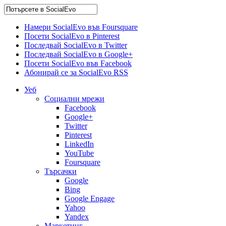
Намери SocialEvo във Foursquare
Посети SocialEvo в Pinterest
Последвай SocialEvo в Twitter
Последвай SocialEvo в Google+
Посети SocialEvo във Facebook
Абонирай се за SocialEvo RSS
Уеб
Социални мрежи
Facebook
Google+
Twitter
Pinterest
LinkedIn
YouTube
Foursquare
Търсачки
Google
Bing
Google Engage
Yahoo
Yandex
Маркетинг