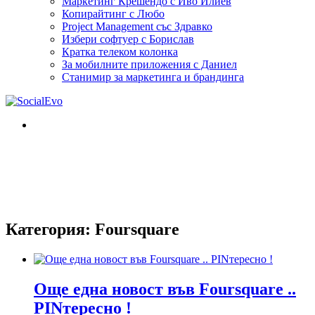
Маркетинг Крешендо с Иво Илиев
Копирайтинг с Любо
Project Management със Здравко
Избери софтуер с Борислав
Кратка телеком колонка
За мобилните приложения с Даниел
Станимир за маркетинга и брандинга
Категория:
Foursquare
Още една новост във Foursquare ..
PINтересно !