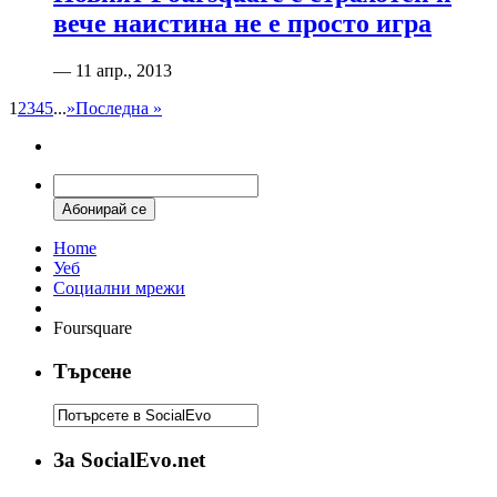
вече наистина не е просто игра
— 11 апр., 2013
1
2
3
4
5
...
»
Последна »
Home
Уеб
Социални мрежи
Foursquare
Търсене
За SocialEvo.net