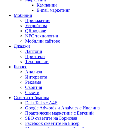
Кампании
E-mail маркетинг
Мобилни
Приложения
Устройства
QR кодове
NFC технологии
Мобилни сайтове
Джаджи
Лаптопи
Принтери
Технологии
Бизнес
Анализи
Интервюта
Реклама
Събития
Съвети
Съвети от бранша
Data Talks с А4Е
Google Adwords и Analytics с Ивелина
Практически маркетинг с Евгений
SEO съветите на Борислав
Facebook съветите на Бисер