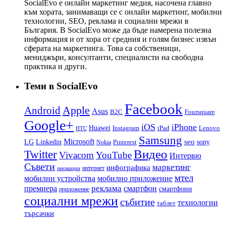
SocialEvo е онлайн маркетинг медия, насочена главно
към хората, занимаващи се с онлайн маркетинг, мобилни
технологии, SEO, реклама и социални мрежи в
България. В SocialEvo може да бъде намерена полезна
информация и от хора от средния и голям бизнес извън
сферата на маркетинга. Това са собственици,
мениджъри, консултанти, специалисти на свободна
практика и други.
Теми в SocialEvo
Facebook
Apple
Android
Asus
B2C
Foursquare
Google+
iOS
iPhone
Huawei
Instagram
iPad
Lenovo
HTC
Samsung
Microsoft
LG
seo
Linkedin
sony
Nokia
Pinterest
Видео
Twitter
Vivacom
YouTube
Интервю
Съвети
маркетинг
инфографика
интернет
иновации
мтел
мобилни устройства
мобилно приложение
реклама
премиера
смартфон
смартфони
приложение
социални мрежи
събитие
технологии
таблет
търсачки