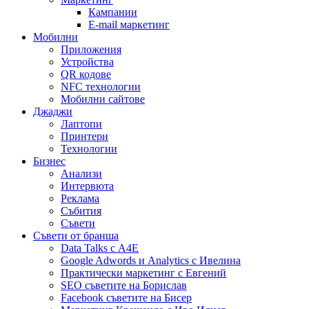
Кампании
E-mail маркетинг
Мобилни
Приложения
Устройства
QR кодове
NFC технологии
Мобилни сайтове
Джаджи
Лаптопи
Принтери
Технологии
Бизнес
Анализи
Интервюта
Реклама
Събития
Съвети
Съвети от бранша
Data Talks с А4Е
Google Adwords и Analytics с Ивелина
Практически маркетинг с Евгений
SEO съветите на Борислав
Facebook съветите на Бисер