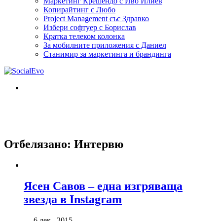
Маркетинг Крешендо с Иво Илиев
Копирайтинг с Любо
Project Management със Здравко
Избери софтуер с Борислав
Кратка телеком колонка
За мобилните приложения с Даниел
Станимир за маркетинга и брандинга
Отбелязано:
Интервю
Ясен Савов – една изгряваща
звезда в Instagram
— 6 дек., 2015