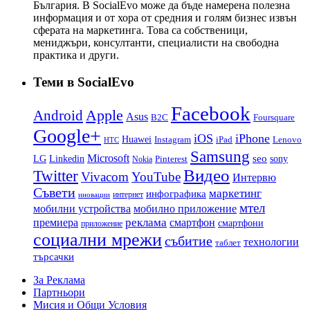
България. В SocialEvo може да бъде намерена полезна
информация и от хора от средния и голям бизнес извън
сферата на маркетинга. Това са собственици,
мениджъри, консултанти, специалисти на свободна
практика и други.
Теми в SocialEvo
Facebook
Apple
Android
Asus
B2C
Foursquare
Google+
iOS
iPhone
Huawei
Instagram
iPad
Lenovo
HTC
Samsung
Microsoft
LG
seo
Linkedin
sony
Nokia
Pinterest
Видео
Twitter
Vivacom
YouTube
Интервю
Съвети
маркетинг
инфографика
интернет
иновации
мтел
мобилни устройства
мобилно приложение
реклама
премиера
смартфон
смартфони
приложение
социални мрежи
събитие
технологии
таблет
търсачки
За Реклама
Партньори
Мисия и Общи Условия