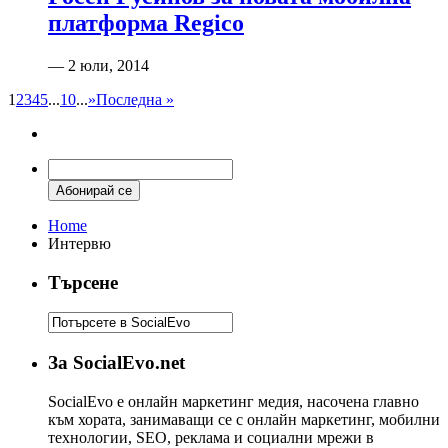
платформа Regico
— 2 юли, 2014
1
2
3
4
5
...
10
...
»
Последна »
Home
Интервю
Търсене
За SocialEvo.net
SocialEvo е онлайн маркетинг медия, насочена главно
към хората, занимаващи се с онлайн маркетинг, мобилни
технологии, SEO, реклама и социални мрежи в