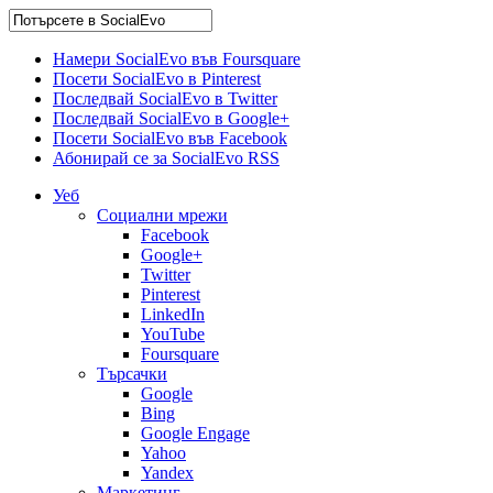
Намери SocialEvo във Foursquare
Посети SocialEvo в Pinterest
Последвай SocialEvo в Twitter
Последвай SocialEvo в Google+
Посети SocialEvo във Facebook
Абонирай се за SocialEvo RSS
Уеб
Социални мрежи
Facebook
Google+
Twitter
Pinterest
LinkedIn
YouTube
Foursquare
Търсачки
Google
Bing
Google Engage
Yahoo
Yandex
Маркетинг