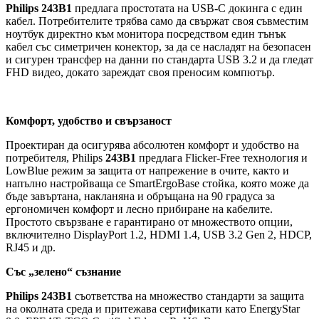
Philips 243B1
предлага простотата на USB-C докинга с един
кабел. Потребителите трябва само да свържат своя съвместим
ноутбук директно към монитора посредством един тънък
кабел със симетричен конектор, за да се насладят на безопасен
и сигурен трансфер на данни по стандарта USB 3.2 и да гледат
FHD видео, докато зареждат своя преносим компютър.
Комфорт, удобство и свързаност
Проектиран да осигурява абсолютен комфорт и удобство на
потребителя, Philips
243B1
предлага Flicker-Free технология и
LowBlue режим за защита от напрежение в очите, както и
напълно настройваща се SmartErgoBase стойка, която може да
бъде завъртана, накланяна и обръщана на 90 градуса за
ергономичен комфорт и лесно прибиране на кабелите.
Простото свързване е гарантирано от множеството опции,
включително DisplayPort 1.2, HDMI 1.4, USB 3.2 Gen 2, HDCP,
RJ45 и др.
Със „зелено“ съзнание
Philips 243B1
съответства на множество стандарти за защита
на околната среда и притежава сертификати като EnergyStar