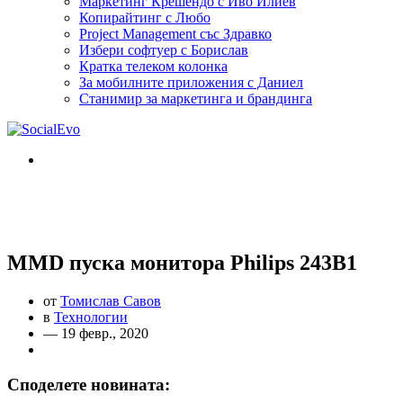
Маркетинг Крешендо с Иво Илиев
Копирайтинг с Любо
Project Management със Здравко
Избери софтуер с Борислав
Кратка телеком колонка
За мобилните приложения с Даниел
Станимир за маркетинга и брандинга
MMD пуска монитора Philips 243B1
от
Томислав Савов
в
Технологии
— 19 февр., 2020
Споделете новината: