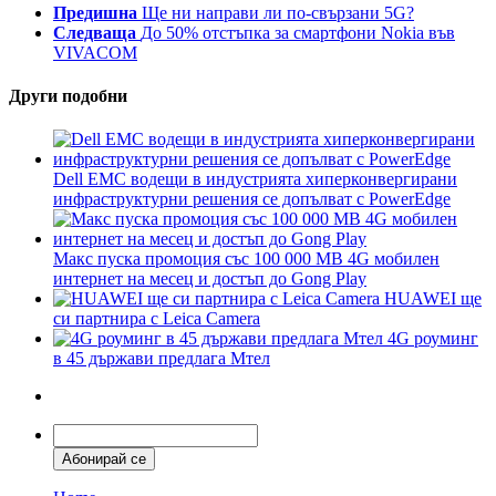
Предишна
Ще ни направи ли по-свързани 5G?
Следваща
До 50% отстъпка за смартфони Nokia във
VIVACOM
Други подобни
Dell EMC водещи в индустрията хиперконвергирани
инфраструктурни решения се допълват с PowerEdge
Макс пуска промоция със 100 000 MB 4G мобилен
интернет на месец и достъп до Gong Play
HUAWEI ще
си партнира с Leica Camera
4G роуминг
в 45 държави предлага Мтел