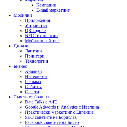
Кампании
E-mail маркетинг
Мобилни
Приложения
Устройства
QR кодове
NFC технологии
Мобилни сайтове
Джаджи
Лаптопи
Принтери
Технологии
Бизнес
Анализи
Интервюта
Реклама
Събития
Съвети
Съвети от бранша
Data Talks с А4Е
Google Adwords и Analytics с Ивелина
Практически маркетинг с Евгений
SEO съветите на Борислав
Facebook съветите на Бисер