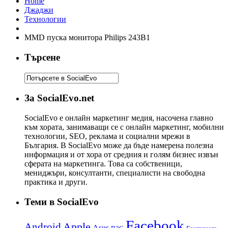
Home
Джаджи
Технологии
MMD пуска монитора Philips 243B1
Търсене
За SocialEvo.net
SocialEvo е онлайн маркетинг медия, насочена главно
към хората, занимаващи се с онлайн маркетинг, мобилни
технологии, SEO, реклама и социални мрежи в
България. В SocialEvo може да бъде намерена полезна
информация и от хора от средния и голям бизнес извън
сферата на маркетинга. Това са собственици,
мениджъри, консултанти, специалисти на свободна
практика и други.
Теми в SocialEvo
Facebook
Apple
Android
Asus