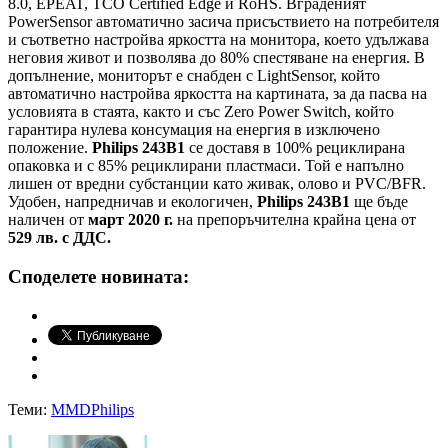
8.0, EPEAT, TCO Certified Edge и RoHS. Вграденият
PowerSensor автоматично засича присъствието на потребителя
и съответно настройва яркостта на монитора, което удължава
неговия живот и позволява до 80% спестяване на енергия. В
допълнение, мониторът е снабден с LightSensor, който
автоматично настройва яркостта на картината, за да пасва на
условията в стаята, както и със Zero Power Switch, който
гарантира нулева консумация на енергия в изключено
положение.
Philips 243B1
се доставя в 100% рециклирана
опаковка и с 85% рециклирани пластмаси. Той е напълно
лишен от вредни субстанции като живак, олово и PVC/BFR.
Удобен, напредничав и екологичен,
Philips 243B1
ще бъде
наличен от
март
2020 г.
на препоръчителна крайна цена от
529 лв. с ДДС.
Споделете новината:
Теми:
MMD
Philips