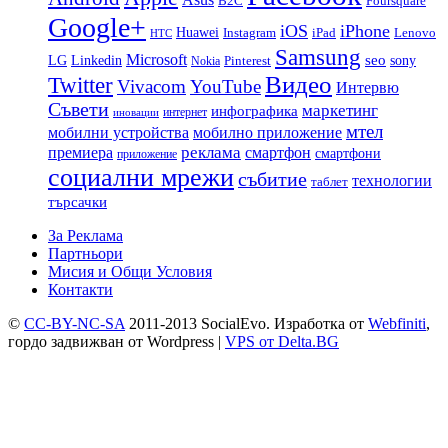
B2C
Foursquare
Google+
iOS
iPhone
Huawei
Instagram
iPad
Lenovo
HTC
Samsung
Microsoft
LG
seo
Linkedin
sony
Nokia
Pinterest
Видео
Twitter
Vivacom
YouTube
Интервю
Съвети
маркетинг
инфографика
интернет
иновации
мтел
мобилни устройства
мобилно приложение
реклама
премиера
смартфон
смартфони
приложение
социални мрежи
събитие
технологии
таблет
търсачки
За Реклама
Партньори
Мисия и Общи Условия
Контакти
©
CC-BY-NC-SA
2011-2013 SocialEvo.
Изработка от
Webfiniti
,
гордо задвижван от
Wordpress
|
VPS от Delta.BG