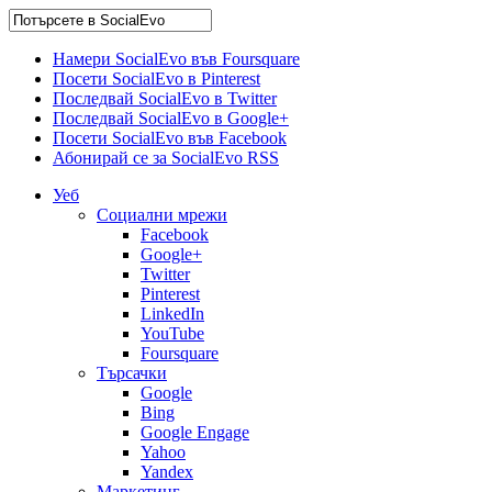
Намери SocialEvo във Foursquare
Посети SocialEvo в Pinterest
Последвай SocialEvo в Twitter
Последвай SocialEvo в Google+
Посети SocialEvo във Facebook
Абонирай се за SocialEvo RSS
Уеб
Социални мрежи
Facebook
Google+
Twitter
Pinterest
LinkedIn
YouTube
Foursquare
Търсачки
Google
Bing
Google Engage
Yahoo
Yandex
Маркетинг