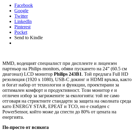
Facebook
Google
Twitter
LinkedIn
Pinterest
Pocket
Send to Kindle
MMD, водещият специалист при дисплеите и лицензен
партньор на Philips monitors, обяви пускането на 24” (60.5 см
диагонал) LCD монитор
Philips 243B1
. Той предлага Full HD
резолюция (1920 x 1080), USB-C докинг и HDMI връзка, както
и богат набор от технологии и функции, проектирани за
оптимален комфорт и продуктивност. Този монитор е и
отличен избор за загрижените за екологията: той не само
отговаря на стриктните стандарти за защита на околната среда
като ENERGY STAR, EPEAT и TCO, но е снабден с
PowerSensor, който може да спести до 80% от цената на
енергията.
По-просто от всякога