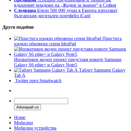
вдъхновят младежи на „Жадни за знание“ в София
Следваща
Близо 500 000 души в Европа използват
българския дигитален портфейл iCard
Други подобни
Пристига
изцяло обновена серия IdeaPad
Иновативен моден проект представя новите Samsung
Galaxy S6 edge+ и Galaxy Note5
Таблет Samsung Galaxy
Tab A
Twitter през Smartwatch
Home
Мобилни
Мобилни устройства