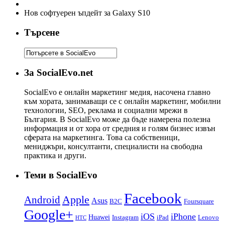
Нов софтуерен ъпдейт за Galaxy S10
Търсене
За SocialEvo.net
SocialEvo е онлайн маркетинг медия, насочена главно
към хората, занимаващи се с онлайн маркетинг, мобилни
технологии, SEO, реклама и социални мрежи в
България. В SocialEvo може да бъде намерена полезна
информация и от хора от средния и голям бизнес извън
сферата на маркетинга. Това са собственици,
мениджъри, консултанти, специалисти на свободна
практика и други.
Теми в SocialEvo
Facebook
Apple
Android
Asus
B2C
Foursquare
Google+
iOS
iPhone
Huawei
Instagram
iPad
Lenovo
HTC