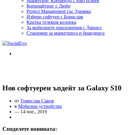
Маркетинг Крешендо с Иво Илиев
Копирайтинг с Любо
Project Management със Здравко
Избери софтуер с Борислав
Кратка телеком колонка
За мобилните приложения с Даниел
Станимир за маркетинга и брандинга
Нов софтуерен ъпдейт за Galaxy S10
от
Томислав Савов
в
Мобилни устройства
— 14 ное., 2019
Споделете новината: