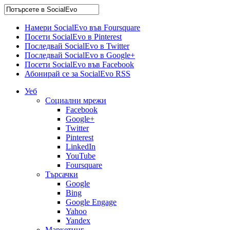
Намери SocialEvo във Foursquare
Посети SocialEvo в Pinterest
Последвай SocialEvo в Twitter
Последвай SocialEvo в Google+
Посети SocialEvo във Facebook
Абонирай се за SocialEvo RSS
Уеб
Социални мрежи
Facebook
Google+
Twitter
Pinterest
LinkedIn
YouTube
Foursquare
Търсачки
Google
Bing
Google Engage
Yahoo
Yandex
Маркетинг