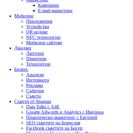
Кампании
E-mail маркетинг
Мобилни
Приложения
Устройства
QR кодове
NFC технологии
Мобилни сайтове
Джаджи
Лаптопи
Принтери
Технологии
Бизнес
Анализи
Интервюта
Реклама
Събития
Съвети
Съвети от бранша
Data Talks с А4Е
Google Adwords и Analytics с Ивелина
Практически маркетинг с Евгений
SEO съветите на Борислав
Facebook съветите на Бисер