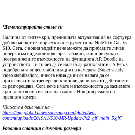
[
Демонстрирайте стила си
Налична от септември, предишната актуализация на софтуера
добави мощните творчески инструменти на Note10 в Galaxy
S10. Сега, с новия ъпдейт вече можете да прибавите личен
почерк към видеоклипове чрез забавни, живи рисунки с
неограничените възможности на функцията AR Doodle на
устройството – и то без да се налага да разполагате с S Pen. С
подобрената видео стабилизация на камерата (Super steady
video stabilization), никога няма да ви се налага да се
притеснявате за треперещи клипове, дори когато действието
се разгорещява. Сега вече имате и възможността да заснемете
кристално ясни селфита на тъмно с Нощния режим на
предната камера.
[
Вижте в действие на –
https://img.global.news.samsung.com/global/wp-
content/uploads/2019/11/S10-MR-Update-Pt2_gif_main_5.gif
]
Работна станция
с джобни размери