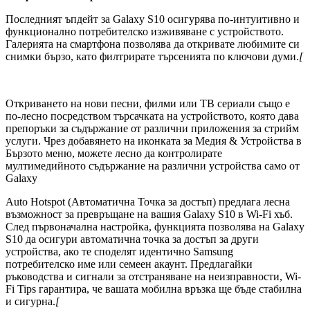
Последният ъпдейт за Galaxy S10 осигурява по-интуитивно и
функционално потребителско изживяване с устройството.
Галерията на смартфона позволява да откривате любимите си
снимки бързо, като филтрирате търсенията по ключови думи.
[
Откриването на нови песни, филми или ТВ сериали също е
по-лесно посредством търсачката на устройството, която дава
препоръки за съдържание от различни приложения за стрийм
услуги. Чрез добавянето на иконката за Медия & Устройства в
Бързото меню, можете лесно да контролирате
мултимедийното съдържание на различни устройства само от
Galaxy
Auto Hotspot (Автоматична Точка за достъп) предлага лесна
възможност за превръщане на вашия Galaxy S10 в Wi-Fi хъб.
След първоначална настройка, функцията позволява на Galaxy
S10 да осигури автоматична точка за достъп за други
устройства, ако те споделят идентично Samsung
потребителско име или семеен акаунт. Предлагайки
ръководства и сигнали за отстраняване на неизправности, Wi-
Fi Tips гарантира, че вашата мобилна връзка ще бъде стабилна
и сигурна.
[