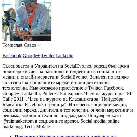
Томислав Савов -
Facebook
Google+
Twitter
Linkedin
Съосновател и Управител на SocialEvo.net, водещ български
новинарски сайт за най-новите тенденции в социалните
медии и онлайн маркетинг SocialEvo.net. Запален по всичко
свързано със социалните мрежи и нови дигитални
технологии. Има осезаемо присъствие в Twitter, Facebook,
Google+, LinkedIn, Pinterest Foursquare. Член на журито на "БГ
Сайт 2011". Член на журито на Класацията за "Най добра
Българска Facebook страница". Интереси: социални медии,
социални мрежи, дигитални технологии, онлайн маркетинг и
реклама, мобилни технологии, джаджи. Популярен като
@rainmakertom в социалните мрежи. Social media, online
marketing, Tech, Mobile
Предишна
Успешни предприемачи и творци ще