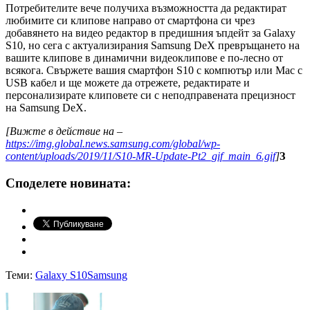
Потребителите вече получиха възможността да редактират
любимите си клипове направо от смартфона си чрез
добавянето на видео редактор в предишния ъпдейт за Galaxy
S10, но сега с актуализирания Samsung DeX превръщането на
вашите клипове в динамични видеоклипове е по-лесно от
всякога. Свържете вашия смартфон S10 с компютър или Mac с
USB кабел и ще можете да отрежете, редактирате и
персонализирате клиповете си с неподправената прецизност
на Samsung DeX.
[
Вижте в действие на –
https://img.global.news.samsung.com/global/wp-
content/uploads/2019/11/S10-MR-Update-Pt2_gif_main_6.gif
]
З
Споделете новината:
Теми:
Galaxy S10
Samsung