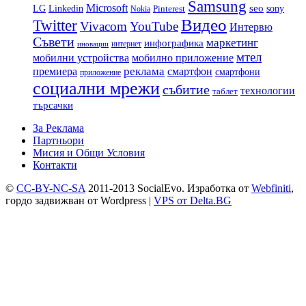
Samsung
Microsoft
LG
seo
Linkedin
sony
Nokia
Pinterest
Видео
Twitter
Vivacom
YouTube
Интервю
Съвети
маркетинг
инфографика
интернет
иновации
мтел
мобилни устройства
мобилно приложение
реклама
премиера
смартфон
смартфони
приложение
социални мрежи
събитие
технологии
таблет
търсачки
За Реклама
Партньори
Мисия и Общи Условия
Контакти
©
CC-BY-NC-SA
2011-2013 SocialEvo.
Изработка от
Webfiniti
,
гордо задвижван от
Wordpress
|
VPS от Delta.BG