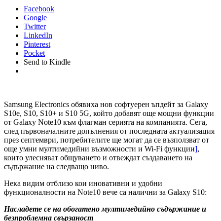
Facebook
Google
Twitter
LinkedIn
Pinterest
Pocket
Send to Kindle
Samsung Electronics обявиха нов софтуерен ъпдейт за Galaxy
S10е, S10, S10+ и S10 5G, който добавят още мощни функции
от Galaxy Note10 към флагман серията на компанията. Сега,
след първоначалните допълнения от последната актуализация
през септември, потребителите ще могат да се възползват от
още умни мултимедийни възможности и Wi-Fi функции
]
,
които улесняват общуването и отвеждат създаването на
съдържание на следващо ниво.
Нека видим отблизо кои иновативни и удобни
функционалности на Note10 вече са налични за Galaxy S10:
Насладете се на обогатено мултимедийно съдържание и
безпроблемна свързаност